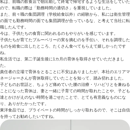
私は、前職の飲食店で朝出勤して終電で帰宅するような生活をしていた
ので、転職の際は「勤務時間の適切さ」を重視していました。
また、前々職の集団調理（学校給食以外）の経験から、私には衛生管理
の面でも勤務時間の面でも集団調理が合っているな、と考えて当社に転
職したんです。
今は、子供たちの食育に関われるのもやりがいを感じています。
子供たちが育てたブルーベリーの実を摘むのを手伝い、それを調理した
ものを給食に出したところ、たくさん食べてもらえて嬉しかったです
ね。
私生活では、第二子誕生後に1カ月の育休を取得させていただきまし
た。
責任者の立場で育休をとることに不安はありましたが、本社のエリアマ
ネージャーさんが育休取得していたことを知って、踏み切れました。
子どものお世話と、ちょうど痛めていた腰の治療・リハビリとを兼ねる
ことになった育休は、妻と一緒に子育ての時間が取れたことや、子ども
達とかけがえのない時間を過ごせたことで、とても有意義なものにな
り、ありがたかったです。
東洋食品では、プライベートの時間がしっかり取れるので、そこは自信
を持ってお勧めしたいですね。