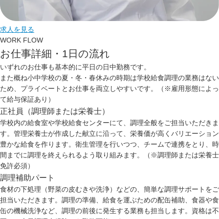
求人を見る
WORK FLOW
お仕事詳細・1日の流れ
いずれのお仕事も基本的に平日の日中勤務です。
また概ね小中学校の夏・冬・春休みの時期は学校給食調理の業務はない
ため、プライベートとお仕事を両立しやすいです。（※雇用形態によっ
て給与保証あり）
正社員（調理師または栄養士）
学校内の給食室や学校給食センターにて、調理全般をご担当いただきま
す。管理栄養士が作成した献立に沿って、栄養価が高くバリエーション
豊かな給食を作ります。衛生管理を行いつつ、チームで連携をとり、時
間までに調理を終えられるよう取り組みます。（※調理師または栄養士
免許必須）
調理補助パート
食材の下処理（野菜の皮むきや洗浄）などの、簡単な調理サポートをご
担当いただきます。調理の準備、給食を運ぶための配缶補助、食器や食
缶の機械洗浄など、調理の前後に発生する業務も担当します。資格は不