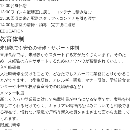
12:30
お昼休憩
13:00
ワゴンを配膳室に戻し、コンテナに積み込む
13:30
回収に来た配送スタッフへコンテナを引き渡す
14:00
配膳室の清掃・消毒 完了後に退勤
EDUCATION
教育体制
未経験でも安心の研修・サポート体制
東洋食品では、未経験からスタートする方がたくさんいます。そのた
め、未経験の方をサポートするためのノウハウが蓄積されています。
入社時研修
入社時研修を受けることで、どなたでもスムーズに業務にとりかかるこ
とができます。（衛生研修、アレルギー研修、マナー研修、学校給食セ
ンターや小中学校給食室等での現場研修など）
メンター制度
新しく入った従業員に対して先輩社員が担当になる制度です。実務を指
導してくれるだけでなく、キャリアや精神的な悩みについても相談でき
る存在で、慣れない環境で戸惑う新入社員をさまざまな面から支援して
くれます。
階層別研修