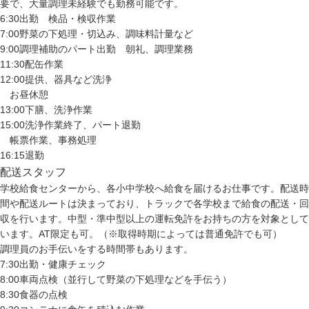
要で、大量調理未経験でも勤務可能です。
6:30
出勤 検品・検収作業
7:00
野菜の下処理・切込み、調味料計量など
9:00
調理補助のパート出勤 朝礼、調理業務
11:30
配缶作業
12:00
提供、器具など洗浄
お昼休憩
13:00
下膳、洗浄作業
15:00
洗浄作業終了、パート退勤
帳票作業、事務処理
16:15
退勤
配送スタッフ
学校給食センターから、各小中学校へ給食を届けるお仕事です。配送時
間や配送ルートは決まっており、トラックで各学校まで給食の配送・回
収を行います。中型・準中型以上の運転免許をお持ちの方を対象として
います。AT限定も可。（※取得時期によっては普通免許でも可）
調理員のお手伝いをする時間帯もあります。
7:30
出勤・健康チェック
8:00
車両点検（並行して野菜の下処理などを手伝う）
8:30
食器の点検