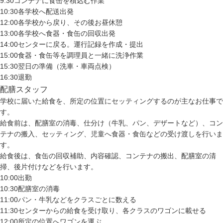
9:30
コンテナに食缶を積込む作業
10:30
各学校へ配送出発
12:00
各学校から戻り、その後お昼休憩
13:00
各学校へ食器・食缶の回収出発
14:00
センターに戻る。運行記録を作成・提出
15:00
食器・食缶等を調理員と一緒に洗浄作業
15:30
翌日の準備（洗車・車両点検）
16:30
退勤
配膳スタッフ
学校に届いた給食を、所定の位置にセッティングするのが主なお仕事で
す。
給食前は、配膳室の消毒、仕分け（牛乳、パン、デザートなど）、コン
テナの搬入、セッティング、児童へ食器・食缶などの受け渡しを行いま
す。
給食後は、食缶の回収補助、内容確認、コンテナの搬出、配膳室の清
掃、後片付けなどを行います。
10:00
出勤
10:30
配膳室の消毒
11:00
パン・牛乳などをクラスごとに数える
11:30
センターからの給食を受け取り、各クラスのワゴンに載せる
12:00
所定の位置へワゴンを運ぶ