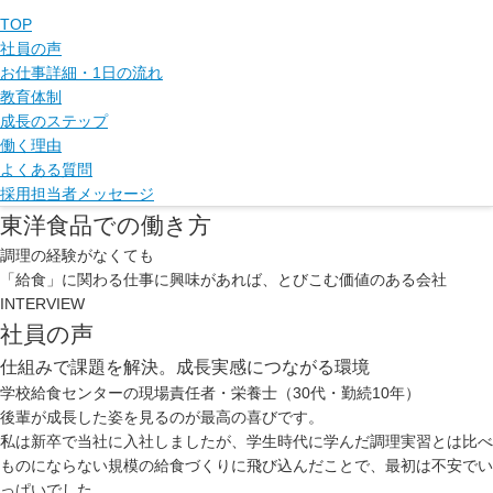
TOP
社員の声
お仕事詳細・1日の流れ
教育体制
成長のステップ
働く理由
よくある質問
採用担当者メッセージ
東洋食品での働き方
調理の経験がなくても
「給食」に関わる仕事に興味があれば、とびこむ価値のある会社
INTERVIEW
社員の声
仕組みで課題を解決。成長実感につながる環境
学校給食センターの現場責任者・栄養士（30代・勤続10年）
後輩が成長した姿を見るのが最高の喜びです。
私は新卒で当社に入社しましたが、学生時代に学んだ調理実習とは比べ
ものにならない規模の給食づくりに飛び込んだことで、最初は不安でい
っぱいでした。