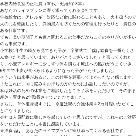
学校内給食室の正社員（30代・勤続約18年）
あなたのライフプランに寄り添ってくれる会社です
学校給食は、アレルギー対応など命に関わることもあり、火も扱うので
火の元を確認したり、異物混入を防ぐための管理を行ったりと、責任の
ある仕事です。
でも、長い期間子ども達と関わるこの仕事だからこそのやりがいが多い
のも事実です。
小学校1年生の時から見てきた子が、卒業式で「僕は給食を一番たくさ
ん食べたと思っています。ありがとうございました」と言ってくれた
り、小麦アレルギーに少しずつ体を慣らす療法への協力がうまくいき、
6年生で小麦が食べられるようになった子がいたりしました。
そういう出来事があると、この仕事を頑張ってよかったなと感じます。
またこれは、同じ悩みをお持ちの方のためにお話ししたいのですが。
私は妊活のための休業をご相談したところ了承をいただけて、そのまま
産休・育休も2年取得させていただきました。
さらに、育休復帰後すぐに、今度は親の介護休業を2カ月程いただくこ
とになりました。
会社は人員配置に難しさを感じていたと思うのですが、これらのご対応
をいただけたことに本当に感謝しています。
東洋食品は、あなたのライフプランに寄り添ってくれる会社です。