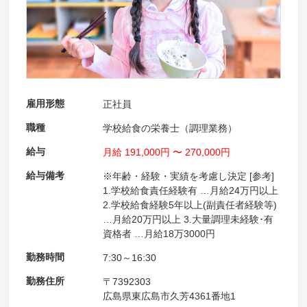
雇用形態
正社員
職種
学校給食の栄養士（調理業務）
給与
月給 191,000円 〜 270,000円
給与備考
※年齢・経験・実績を考慮し決定 [参考]
1.学校給食責任経験有 …月給24万円以上
2.学校給食経験5年以上(副責任者経験等)
…月給20万円以上 3.大量調理未経験･有
資格者 …月給18万3000円
勤務時間
7:30～16:30
勤務住所
〒7392303
広島県東広島市久芳4361番地1