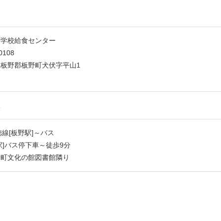
町学校給食センター
0108
板野郡板野町犬伏字平山1
駅
徳線[板野駅]～バス
駅]バス停下車～徒歩9分
野町文化の館図書館隣り