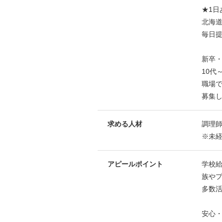
★1日
北海
毎日
新卒
10代
職場
募集
求める人材
調理
※未
アピールポイント
学校
族や
多数
安心