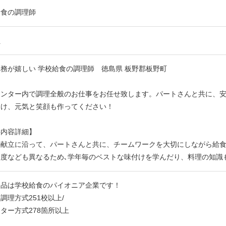
給食の調理師
員
務が嬉しい 学校給食の調理師 徳島県 板野郡板野町
センター内で調理全般のお仕事をお任せ致します。パートさんと共に、
届け、元気と笑顔も作ってください！
事内容詳細】
献立に沿って、パートさんと共に、チームワークを大切にしながら給食を
濃度なども異なるため､学年毎のベストな味付けを学んだり、料理の知識
食品は学校給食のパイオニア企業です！
調理方式251校以上/
ター方式278箇所以上