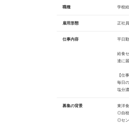
職種
学校
雇用形態
正社
仕事内容
平日勤
給食
達に
【仕
毎日の
塩分
募集の背景
東洋
◎自校
◎セン