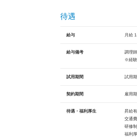
待遇
給与
月給 1
給与備考
調理師
※経
試用期間
試用期
契約期間
雇用
待遇・福利厚生
昇給有
交通
研修
福利厚