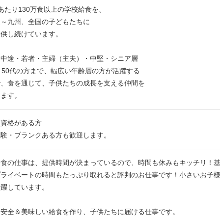
あたり130万食以上の学校給食を、
道～九州、全国の子どもたちに
提供し続けています。
・中途・若者・主婦（主夫）・中堅・シニア層
～50代の方まで、幅広い年齢層の方が活躍する
で、食を通じて、子供たちの成長を支える仲間を
します。
師資格がある方
経験・ブランクある方も歓迎します。
給食の仕事は、提供時間が決まっているので、時間も休みもキッチリ！
プライベートの時間もたっぷり取れると評判のお仕事です！小さいお子
活躍しています。
・安全＆美味しい給食を作り、子供たちに届ける仕事です。