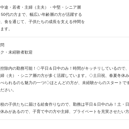
・中途・若者・主婦（主夫）・中堅・シニア層
～50代の方まで、幅広い年齢層の方が活躍する
で、食を通じて、子供たちの成長を支える仲間を
します。
不問
ンク・未経験者歓迎
養控除内の勤務可能！◇平日＆日中のみ！時間がキッチリしているので
主婦（夫）・シニア層の方が多く活躍しています。◇土日祝、春夏冬休
食べられるのも魅力の一つ!◇ほとんどの方が、未経験からのスタートで
ください。
学校の子供たちに届ける給食作りなので、勤務は平日＆日中のみ！土・日
春休みがあるので、子育て中の方や主婦、プライベートを充実させたい