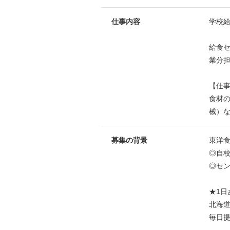
仕事内容
学校給
給食
業分
【仕
食材の
械）
募集の背景
東洋
◎自校
◎セン
★1日
北海
毎日