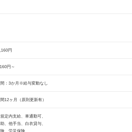
,160円
160円～
間：3か月※給与変動なし
間12ヶ月（原則更新有）
費規定内支給、車通勤可、
補助、他手当、白衣貸与、
保険、労災保険