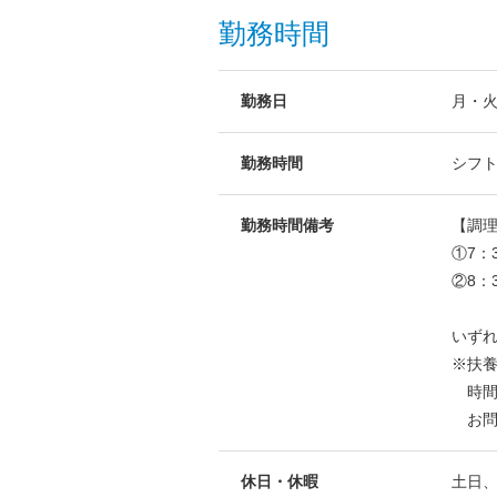
勤務時間
勤務日
月・火
勤務時間
シフ
勤務時間備考
【調
①7：
②8：
いず
※扶
時間
お問
休日・休暇
土日