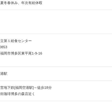
・夏冬春休み、年次有給休暇
市立第１給食センター
0853
福岡市博多区東平尾1-9-16
空港駅
営地下鉄[福岡空港駅]～徒歩18分
木街珈琲博多の森店近く