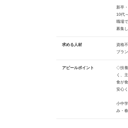
新卒
10代
職場
募集
求める人材
資格
ブラ
アピールポイント
◇扶
く、
食が
安心
小中
み・