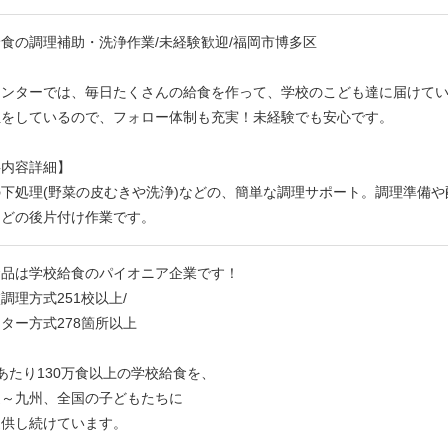
食の調理補助・洗浄作業/未経験歓迎/福岡市博多区
センターでは、毎日たくさんの給食を作って、学校のこども達に届けて
担をしているので、フォロー体制も充実！未経験でも安心です。
事内容詳細】
下処理(野菜の皮むきや洗浄)などの、簡単な調理サポート。調理準備
などの後片付け作業です。
食品は学校給食のパイオニア企業です！
調理方式251校以上/
ター方式278箇所以上
あたり130万食以上の学校給食を、
道～九州、全国の子どもたちに
提供し続けています。