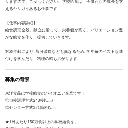
りますので、ご安心ください。学校給食は、子供たちの成長を支
えるヤリガイあるお仕事です。
【仕事内容詳細】
給食調理全般。献立に沿って、栄養価が高く、バリエーション豊
かな給食を作り、提供していきます｡
対象年齢により､塩分濃度なども異なるため､学年毎のベストな味
付けを学んだり、料理の幅も広がります。
募集の背景
東洋食品は学校給食のパイオニア企業です！
◎自校調理方式243校以上/
◎センター方式321箇所以上
★1日あたり150万食以上の学校給食を、