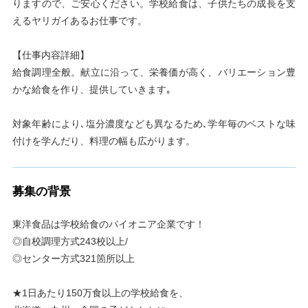
りますので、ご安心ください。学校給食は、子供たちの成長を支
えるヤリガイあるお仕事です。
【仕事内容詳細】
給食調理全般。献立に沿って、栄養価が高く、バリエーション豊
かな給食を作り、提供していきます｡
対象年齢により､塩分濃度なども異なるため､学年毎のベストな味
付けを学んだり、料理の幅も広がります。
募集の背景
東洋食品は学校給食のパイオニア企業です！
◎自校調理方式243校以上/
◎センター方式321箇所以上
★1日あたり150万食以上の学校給食を、