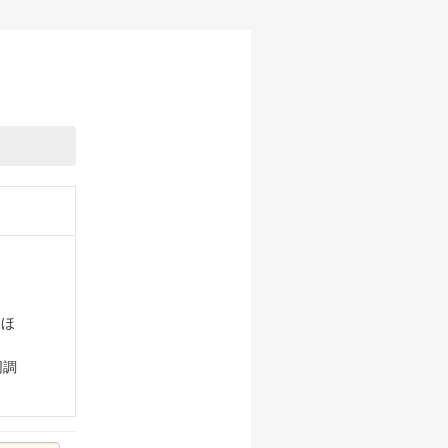
はほ
同調